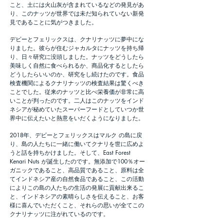
こと、土には火山灰が含まれているなどの発見があ
り、このナッツが世界では未だ知られていない新発
見であることに気がつきました。
デビーとフェリックスは、クナリナッツに夢中にな
りました。彼らが住むジャカルタにナッツを持ち帰
り、日々研究に没頭しました。ナッツをどうしたら
美味しく自然に食べられるか、商品化するとしたら
どうしたらいいのか、研究をし続けたのです。食品
検査機関によるクナリナッツの検査結果は驚くべき
ことでした。従来のナッツと比べ栄養価が非常に高
いことが判ったのです。二人はこのナッツをインド
ネシアが秘めていたスーパーフードとしていつか世
界中に伝えたいと熱意をいだくようになりました。
2018年、デビーとフェリックスはマルク の島に戻
り、島の人たちに一緒に働いてクナリを世に広めよ
うと話を持ちかけました。そして、East Forest
Kenari Nuts が誕生したのです。無添加で100％オー
ガニックであること、高品質であること、原料は全
てインドネシア産の自然食品であること、この活動
によりこの島の人たちの生活の発展に貢献出来るこ
と、インドネシアの素晴らしさを伝えること、お客
様に喜んでいただくこと、それらの思いが全てこの
クナリナッツに注がれているのです。