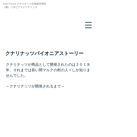
East Forest クナリナッツ日本総代理店
（株）バタビアトレーディング
クナリナッツパイオニアストーリー
クナリナッツが商品として開発されたのは２０１８
年、それまでは長い間マルクの村の人々しか知りま
せんでした。
～クナリナッツが開発されるまで～