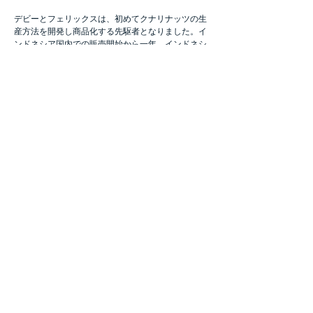
デビーとフェリックスは、初めてクナリナッツの生
産方法を開発し商品化する
先駆者となりました。イ
ンドネシア国内での販売開始から一年、インドネシ
ア政府の目に留まり、政府のスポンサーを受け2018
年10月のフランスパリで開催された世界最大の食品
見本市SIAL に出展し、クナリナッツが初めて海外で
紹介されました。高い栄養価、また誰も目にしたこ
とがない新しいナッツに大きな関心が寄せられ、高
い評価をいただくことになりました。デビーとフェ
リックスのクナリナッツとの出会いから2年、遂に
海外でもこのナッツが知られることになったので
す。