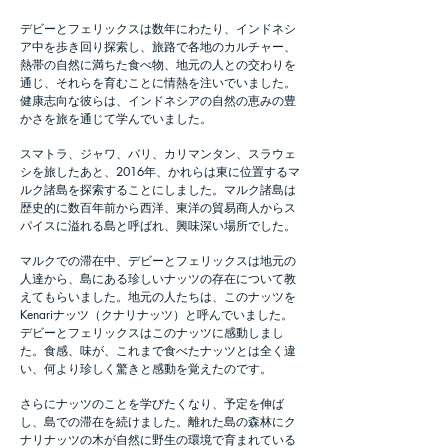
デビーとフェリックスは数年にわたり、インドネシ
ア中を歩き回り探索し、旅路で各地のカルチャー、
熱帯の自然に満ちた食べ物、地元の人との交わりを
通じ、それらを育むことに情熱を注いでいました。
健康志向な彼らは、インドネシアの自然の恵みの豊
かさを旅を通じて学んでいました。
スマトラ、ジャワ、バリ、カリマンタン、スラウェ
シを旅したあと、2016年、かれらは東に位置するマ
ルク諸島を探索することにしました。マルク諸島は
歴史的に数百年前から西洋、東洋の貿易商人からス
パイスに溢れる島と呼ばれ、興味深い場所でした。
マルクでの滞在中、デビーとフェリックスは地元の
人達から、島にある珍しいナッツの存在について教
えてもらいました。地元の人たちは、このナッツを
Kenariナッツ（クナリナッツ）と呼んでいました。
デビーとフェリックスはこのナッツに感動しまし
た。食感、味が、これまで食べたナッツとは全く違
い、何より珍しく驚きと感動を覚えたのです。
さらにナッツのことを学びたくなり、予定を伸ば
し、島での滞在を続けました。離れた島の森林にク
ナリナッツの木が自然に野生の環境で育まれている